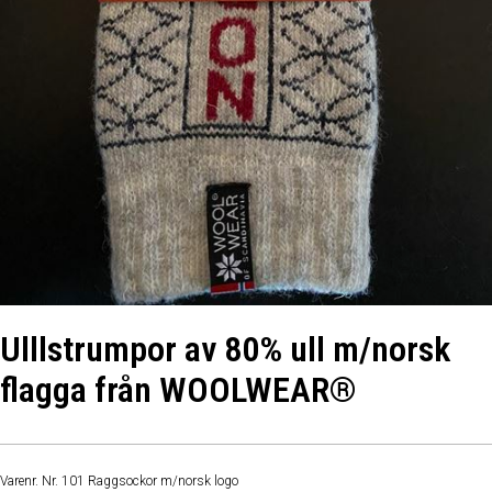
Ulllstrumpor av 80% ull m/norsk
flagga från WOOLWEAR®
Varenr. Nr. 101 Raggsockor m/norsk logo