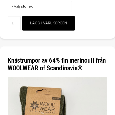
Knästrumpor av 64% fin merinoull från
WOOLWEAR of Scandinavia®