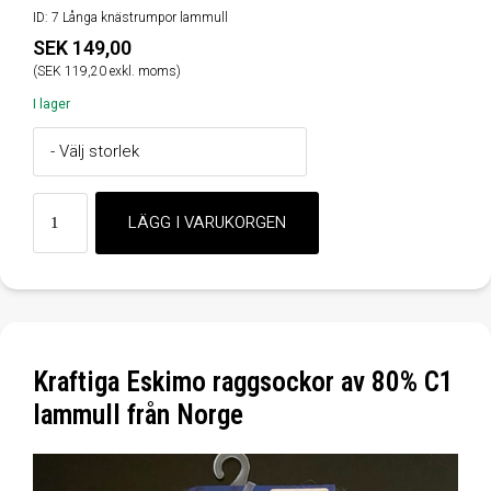
ID: 7 Långa knästrumpor lammull
SEK 149,00
(SEK 119,20 exkl. moms)
I lager
Kraftiga Eskimo raggsockor av 80% C1
lammull från Norge