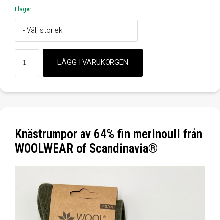
I lager
Knästrumpor av 64% fin merinoull från
WOOLWEAR of Scandinavia®