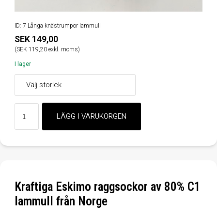
ID: 7 Långa knästrumpor lammull
SEK 149,00
(SEK 119,20 exkl. moms)
I lager
Kraftiga Eskimo raggsockor av 80% C1
lammull från Norge