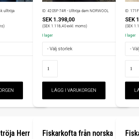
 ulltröja
ID: 4205F-74R - Ulltröja dam NORWOOL
ID: 171F
SEK 1.398,00
SEK 1
ms)
(SEK 1.118,40 exkl. moms)
(SEK 1.
I lager
I lager
tröja Herr
Fiskarkofta från norska
Fisk