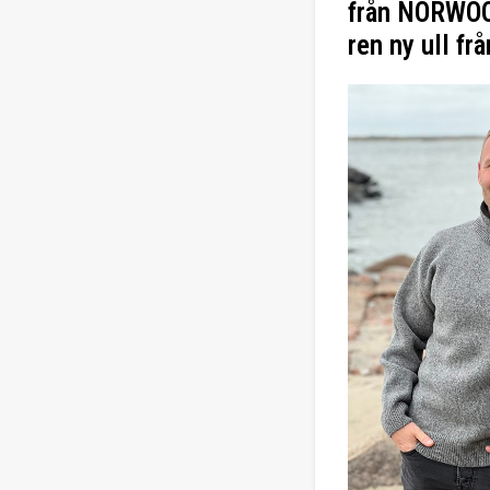
från NORWO
ren ny ull f