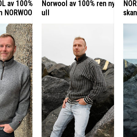
OL av 100%
Norwool av 100% ren ny
NOR
rån NORWOOL
ull
skan