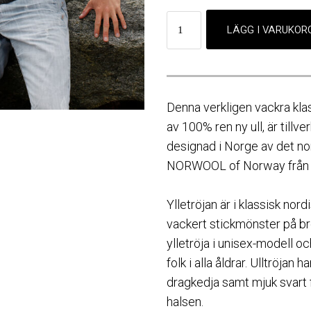
Denna verkligen vackra klas
av 100% ren ny ull, är tillv
designad i Norge av det n
NORWOOL of Norway från O
Ylletröjan är i klassisk nor
vackert stickmönster på br
ylletröja i unisex-modell o
folk i alla åldrar. Ulltröjan 
dragkedja samt mjuk svart 
halsen.