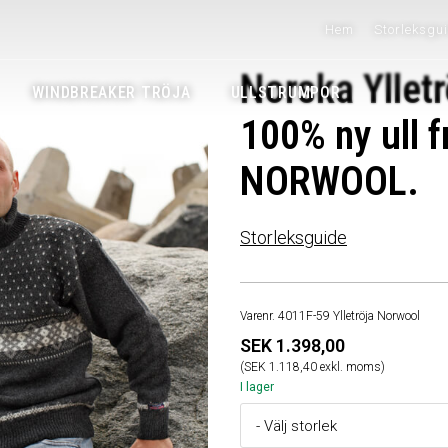
Hem
Storleksgu
Norska Ylletr
WINDBREAKER TRÖJA
ULLSTRUMPOR
100% ny ull f
NORWOOL.
Storleksguide
Varenr. 4011F-59 Ylletröja Norwool
SEK 1.398,00
(SEK 1.118,40 exkl. moms)
I lager