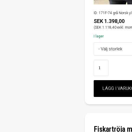
ID: 171F-74 grå Norsk yll
SEK 1.398,00
(SEK 1.118,40 exkl. mo
I lager
Fiskartröja 