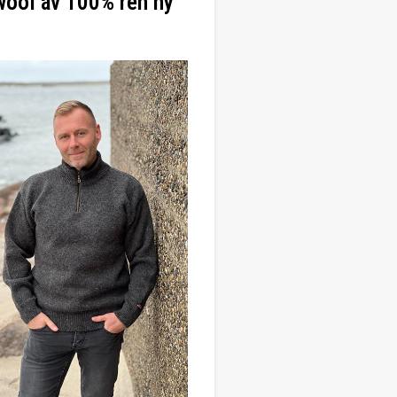
ool av 100% ren ny