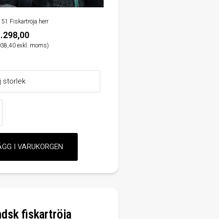
151 Fiskartröja herr
.298,00
038,40 exkl. moms)
ndsk fiskartröja