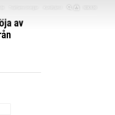
ide
Tvättanvisningar
Kundtjänst
SEK 0,00
öja av
rån