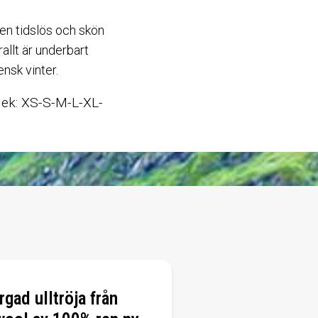
 en tidslös och skön
allt är underbart
ensk vinter.
rlek: XS-S-M-L-XL-
rgad ulltröja från