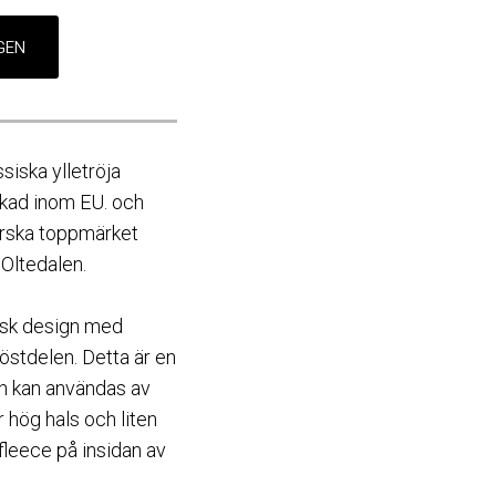
siska ylletröja
erkad inom EU. och
orska toppmärket
ltedalen.
disk design med
östdelen. Detta är en
ch kan användas av
har hög hals och liten
fleece på insidan av