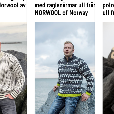
Norwool av
med raglanärmar ull från
polo
NORWOOL of Norway
ull 