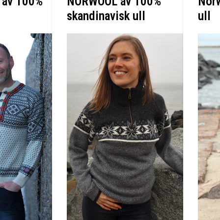
e av 100%
NORWOOL av 100%
Norw
skandinavisk ull
ull