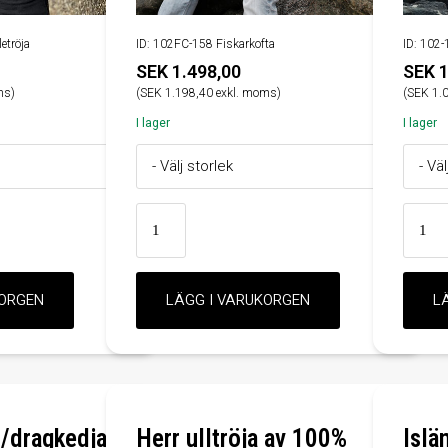
etröja
ID: 102FC-158 Fiskarkofta
ID: 102-
SEK 1.498,00
SEK 1
ms)
(SEK 1.198,40 exkl. moms)
(SEK 1.
I lager
I lager
m/dragkedja
Herr ulltröja av 100%
Islä