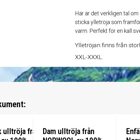
Här är det verkligen tal om
sticka ylletröja som framför
varm. Perfekt för en kall sv
Ylletröjan finns från sto
XXL-XXXL.
kument:
 ulltröja från
Dam ulltröja från
Enfä