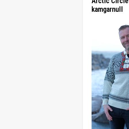
Arctic Circl
kamgarnull