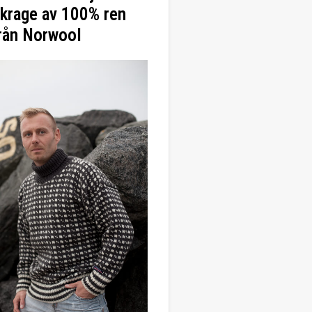
krage av 100% ren
från Norwool