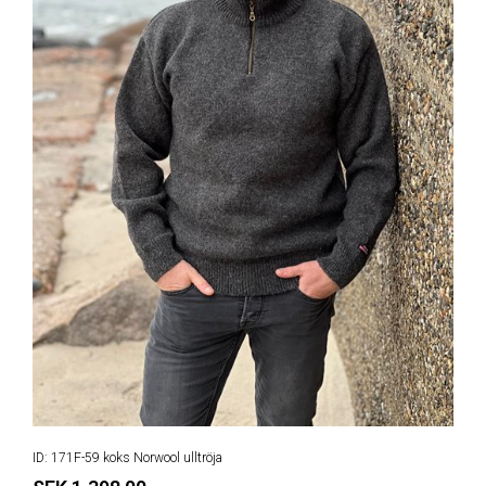
ID: 171F-59 koks Norwool ulltröja