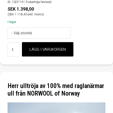
ID: 102F-151 Fiskartröja Norwool
SEK 1.398,00
(SEK 1.118,40 exkl. moms)
I lager
Herr ulltröja av 100% med raglanärmar
ull från NORWOOL of Norway