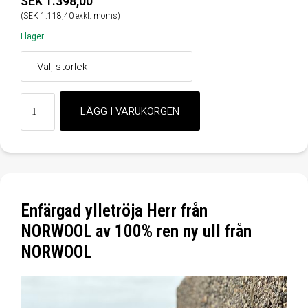
SEK 1.398,00
(SEK 1.118,40 exkl. moms)
I lager
Enfärgad ylletröja Herr från
NORWOOL av 100% ren ny ull från
NORWOOL