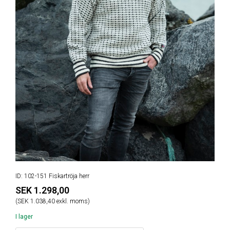
ID: 102-151 Fiskartröja herr
SEK 1.298,00
(SEK 1.038,40 exkl. moms)
I lager