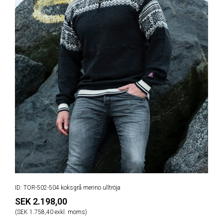
ID: TOR-502-504 koksgrå merino ulltröja
SEK 2.198,00
(SEK 1.758,40 exkl. moms)