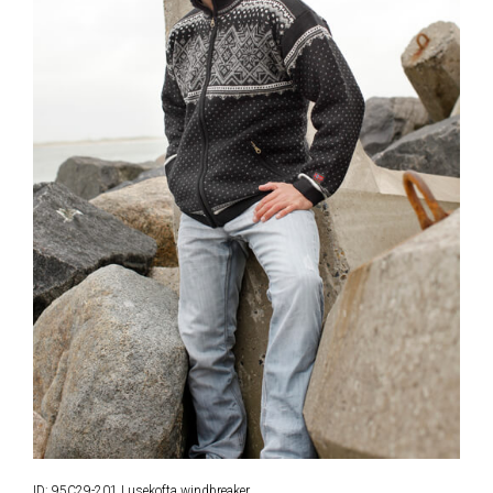
ID: 95C29-201 Lusekofta windbreaker