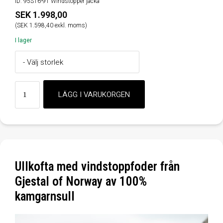
ID: 95S16-91 Windstopper jacka
SEK 1.998,00
(SEK 1.598,40 exkl. moms)
I lager
Ullkofta med vindstoppfoder från
Gjestal of Norway av 100%
kamgarnsull