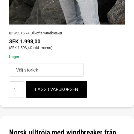
ID: 95S16-74 Ullkofta windbreaker
SEK 1.998,00
(SEK 1.598,40 exkl. moms)
I lager
Norsk ulltröja med windbreaker från