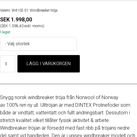
Varenr. W4102-51 Windbreaker tröja
SEK 1.998,00
(SEK 1.598,40 exkl. moms)
I lager
Snygg norsk windbreaker tröja från Norwool of Norway
av 100% ren ny ull. Ulltröjan är med DINTEX Prolinefoder som
både är vindtätt, vattentätt och fullt andningsbart. Dessutom i
stretch kvalitet vilket tillåter fysisk aktivitet & arbete.
Windbreaker tröjan är försedd med fast ribb på tröjans nedre
del samt vid handleden. Den är i unisex windbreaker modell och