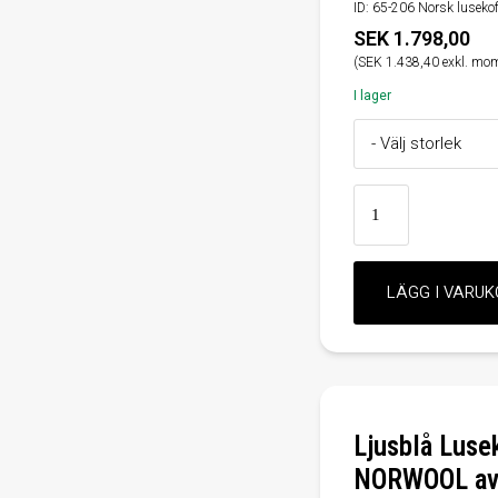
ID: 65-206 Norsk lusekoft
SEK 1.798,00
(SEK 1.438,40 exkl. mo
I lager
Ljusblå Lusek
NORWOOL av 