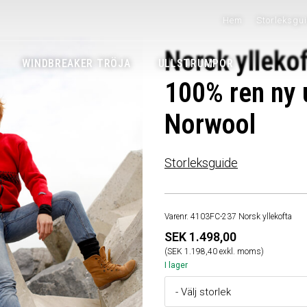
Hem
Storleksgu
Norsk yllekof
WINDBREAKER TRÖJA
ULLSTRUMPOR
100% ren ny u
Norwool
Storleksguide
Varenr. 4103FC-237 Norsk yllekofta
SEK 1.498,00
(SEK 1.198,40 exkl. moms)
I lager