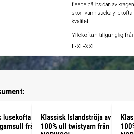
fleece på insidan av kragen
skön, varm sticka yllekofta
kvalitet.
Yllekoftan tillgänglig frå
L-XL-XXL.
kument:
k lusekofta
Klassisk Islandströja av
Klas
arnsull från
100% ull twistyarn från
100%