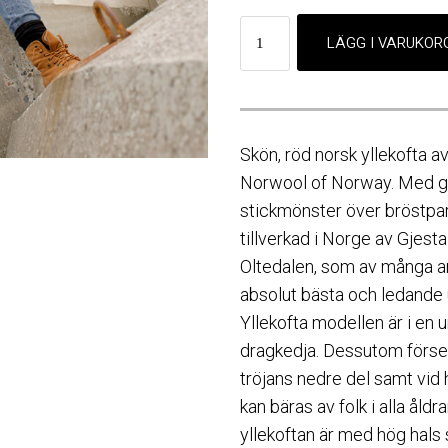
Skön, röd norsk yllekofta av
Norwool of Norway. Med gr
stickmönster över bröstpart
tillverkad i Norge av Gjestal
Oltedalen, som av många a
absolut bästa och ledande u
Yllekofta modellen är i en
dragkedja. Dessutom förse
tröjans nedre del samt vid 
kan bäras av folk i alla åldr
yllekoftan är med hög hals 