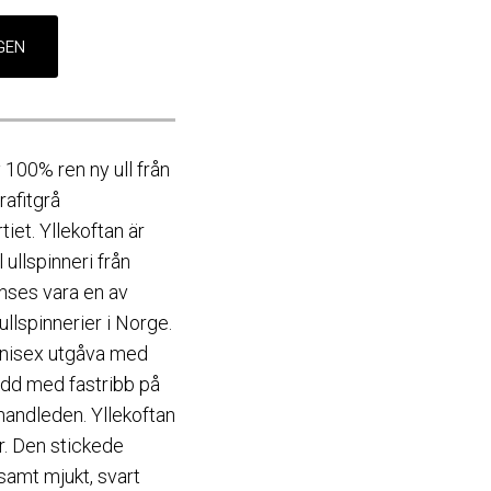
 100% ren ny ull från
afitgrå
iet. Yllekoftan är
 ullspinneri från
nses vara en av
llspinnerier i Norge.
 unisex utgåva med
dd med fastribb på
handleden. Yllekoftan
ar. Den stickede
samt mjukt, svart