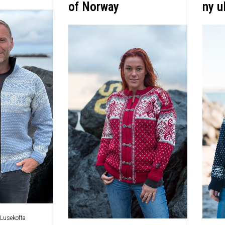
of Norway
ny u
 Lusekofta