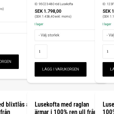
ID: 95C23-480 röd Lusekofta
ID: 123F
ms)
SEK 1.798,00
SEK 1
(SEK 1.438,40 exkl. moms)
(SEK 1.
I lager
I lager
d blixtlås av
Lusekofta med raglan
Luse
från
ärmar i 100% ren ull från
100%