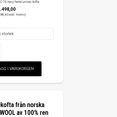
C-76 navy herre/unisex kofta
.498,00
198,40 exkl. moms)
kofta från norska
WOOL av 100% ren