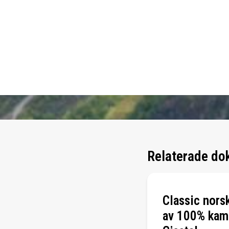
Relaterade do
Classic nors
av 100% kamg