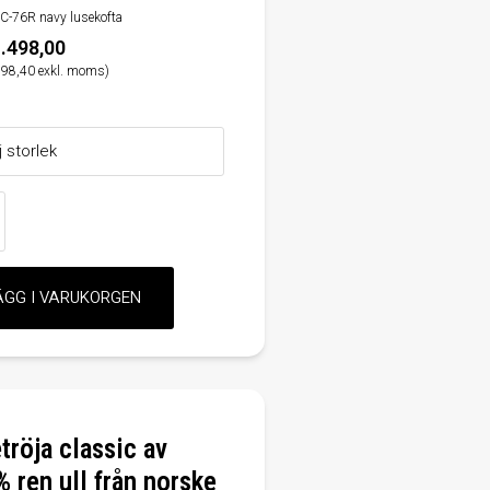
C-76R navy lusekofta
.498,00
198,40 exkl. moms)
tröja classic av
 ren ull från norske