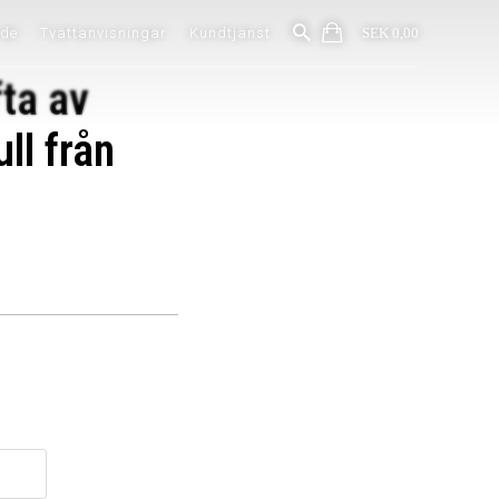
ide
Tvättanvisningar
Kundtjänst
SEK 0,00
ta av
ll från