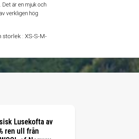
. Det är en mjuk och
 av verkligen hög
n storlek : XS-S-M-
sisk Lusekofta av
 ren ull från