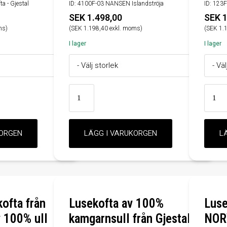
a - Gjestal
ID: 4100F-03 NANSEN Islandströja
ID: 123F
SEK 1.498,00
SEK 1
ms)
(SEK 1.198,40 exkl. moms)
(SEK 1.
I lager
I lager
ofta från
Lusekofta av 100%
Luse
100% ull
kamgarnsull från Gjestal
NOR